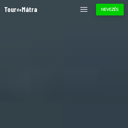
Tour
Mátra
de
NEVEZÉS