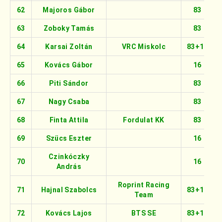
62
Majoros Gábor
83
63
Zoboky Tamás
83
64
Karsai Zoltán
VRC Miskolc
83+16
65
Kovács Gábor
16
66
Piti Sándor
83
67
Nagy Csaba
83
68
Finta Attila
Fordulat KK
83
69
Szücs Eszter
16
Czinkóczky
70
16
András
Roprint Racing
71
Hajnal Szabolcs
83+16
Team
72
Kovács Lajos
BTS SE
83+16