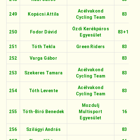
Acélvakond
249
Kopácsi Attila
83
Cycling Team
Ózdi Kerékpáros
250
Fodor Dávid
83+16
Egyesület
251
Tóth Tekla
Green Riders
83
252
Varga Gábor
83
Acélvakond
253
Szekeres Tamara
83
Cycling Team
Acélvakond
254
Tóth Levente
83
Cycling Team
Mozdulj
255
Tóth-Biró Benedek
Multisport
16
Egyesület
256
Szilágyi András
83