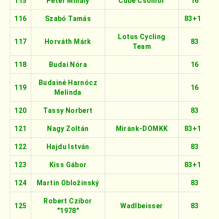
115
Péter Mihály
Cube Csömör
16
116
Szabó Tamás
83+16
Lotus Cycling
117
Horváth Márk
83
Team
118
Budai Nóra
16
Budainé Harnócz
119
16
Melinda
120
Tassy Norbert
83
121
Nagy Zoltán
Miránk-DOMKK
83+16
122
Hajdu István
83
123
Kiss Gábor
83+16
124
Martin Obložinský
83
Robert Czibor
125
Wadlbeisser
83
"1978"