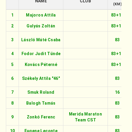
NAME
CLUB
(KM)
1
Majoros Attila
83+16
2
Gulyás Zoltán
83+16
3
László Máté Csaba
83
4
Fodor Judit Tünde
83+16
5
Kovács Péterné
83+16
6
Székely Attila "46"
83
7
Smuk Roland
16
8
Balogh Tamás
83
Merida Maraton
9
Zonkó Ferenc
83
Team CST
10
Eugene Leconte
83