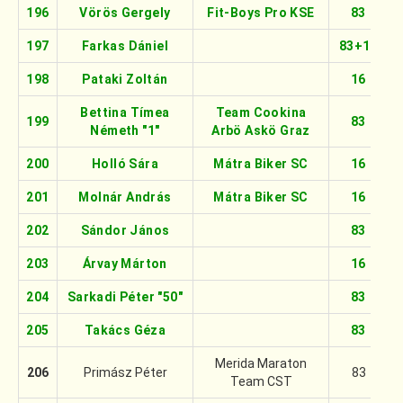
196
Vörös Gergely
Fit-Boys Pro KSE
83
197
Farkas Dániel
83+16
198
Pataki Zoltán
16
Bettina Tímea
Team Cookina
199
83
Németh "1"
Arbö Askö Graz
200
Holló Sára
Mátra Biker SC
16
201
Molnár András
Mátra Biker SC
16
202
Sándor János
83
203
Árvay Márton
16
204
Sarkadi Péter "50"
83
205
Takács Géza
83
Merida Maraton
206
Primász Péter
83
Team CST