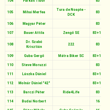
104
Farkas Tibor
83
Tura de Noapte -
105
Mihai Merfea
83
DCK
106
Magyar Péter
83
107
Bauer Attila
Zengő SE
83+16
Dr. Szabó
108
222
83
Krisztián
109
Guba Gergő
Mátra Biker SC
83+16
110
Steve Moruzzi
83
111
Lászka Dániel
83+16
112
Molnár Dániel "42"
83+16
113
Barczi Péter
Ride4Life
83
114
Budai Norbert
16