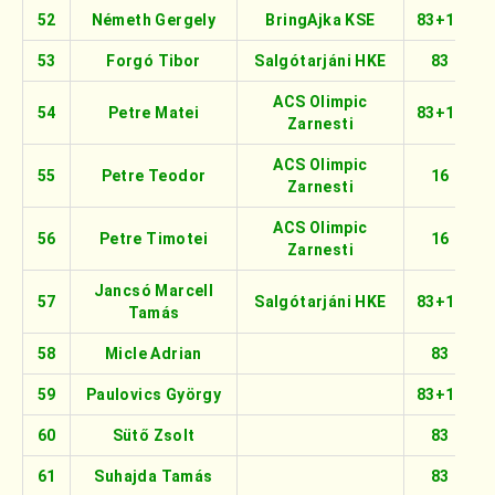
52
Németh Gergely
BringAjka KSE
83+16
53
Forgó Tibor
Salgótarjáni HKE
83
ACS Olimpic
54
Petre Matei
83+16
Zarnesti
ACS Olimpic
55
Petre Teodor
16
Zarnesti
ACS Olimpic
56
Petre Timotei
16
Zarnesti
Jancsó Marcell
57
Salgótarjáni HKE
83+16
Tamás
58
Micle Adrian
83
59
Paulovics György
83+16
60
Sütő Zsolt
83
61
Suhajda Tamás
83