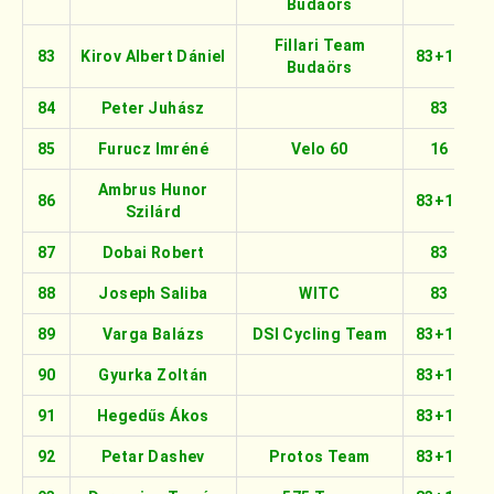
Budaörs
Fillari Team
83
Kirov Albert Dániel
83+16
Budaörs
84
Peter Juhász
83
85
Furucz Imréné
Velo 60
16
Ambrus Hunor
86
83+16
Szilárd
87
Dobai Robert
83
88
Joseph Saliba
WITC
83
89
Varga Balázs
DSI Cycling Team
83+16
90
Gyurka Zoltán
83+16
91
Hegedűs Ákos
83+16
92
Petar Dashev
Protos Team
83+16