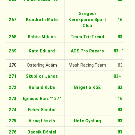
Szegedi
267
Kondráth Máté
Kerékpáros Sport
16
Club
268
Babka Miklós
Team Tri-Trend
83
269
Kato Eduard
ACS Pro Racers
83+16
270
Osterling Ádám
Mash Racing Team
83
271
Skublics János
83+16
272
Ronald Kuba
Brigetio KSE
83
273
Ignacio Ruiz "137"
16
274
Fehér Sándor
83
275
Virág László
Hote Cycling
83
276
Bacsik Dániel
83