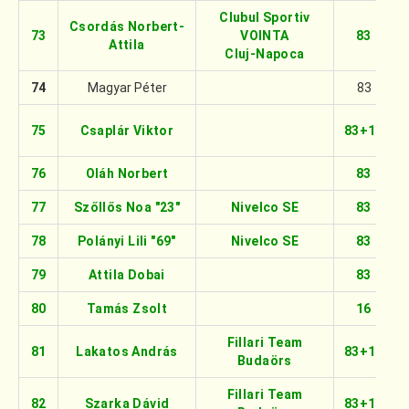
Clubul Sportiv
Csordás Norbert-
73
VOINTA
83
Attila
Cluj‑Napoca
74
Magyar Péter
83
75
Csaplár Viktor
83+16
76
Oláh Norbert
83
77
Szőllős Noa "23"
Nivelco SE
83
78
Polányi Lili "69"
Nivelco SE
83
79
Attila Dobai
83
80
Tamás Zsolt
16
Fillari Team
81
Lakatos András
83+16
Budaörs
Fillari Team
82
Szarka Dávid
83+16