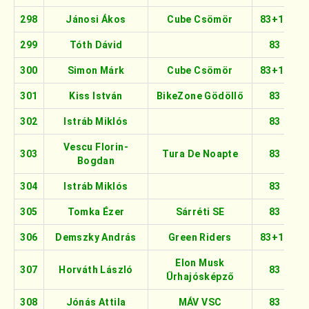
298
Jánosi Ákos
Cube Csömör
83+16
299
Tóth Dávid
83
300
Simon Márk
Cube Csömör
83+16
301
Kiss István
BikeZone Gödöllő
83
302
Istráb Miklós
83
Vescu Florin-
303
Tura De Noapte
83
Bogdan
304
Istráb Miklós
83
305
Tomka Ézer
Sárréti SE
83
306
Demszky András
Green Riders
83+16
Elon Musk
307
Horváth László
83
Űrhajósképző
308
Jónás Attila
MÁV VSC
83