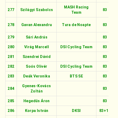
MASH Racing
277
Szilágyi Szabolcs
83
Team
278
Gavan Alexandru
Tura de Noapte
83
279
Sári András
83
280
Virág Marcell
DSI Cycling Team
83
281
Szendrei Dávid
83
282
Soós Olivér
DSI Cycling Team
83
283
Deák Veronika
BTS SE
83
Gyenes-Kovács
284
83
Zoltán
285
Hegedűs Áron
83
286
Korpa István
DKSI
83+16