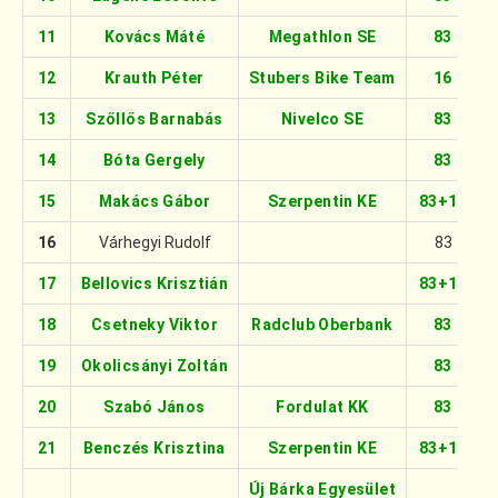
11
Kovács Máté
Megathlon SE
83
12
Krauth Péter
Stubers Bike Team
16
13
Szőllős Barnabás
Nivelco SE
83
14
Bóta Gergely
83
15
Makács Gábor
Szerpentin KE
83+16
16
Várhegyi Rudolf
83
17
Bellovics Krisztián
83+16
18
Csetneky Viktor
Radclub Oberbank
83
19
Okolicsányi Zoltán
83
20
Szabó János
Fordulat KK
83
21
Benczés Krisztina
Szerpentin KE
83+16
Új Bárka Egyesület