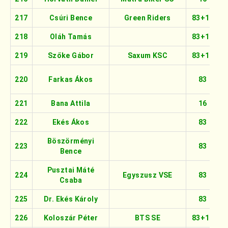
217
Csúri Bence
Green Riders
83+16
218
Oláh Tamás
83+16
219
Szőke Gábor
Saxum KSC
83+16
220
Farkas Ákos
83
221
Bana Attila
16
222
Ekés Ákos
83
Böszörményi
223
83
Bence
Pusztai Máté
224
Egyszusz VSE
83
Csaba
225
Dr. Ekés Károly
83
226
Koloszár Péter
BTS SE
83+16