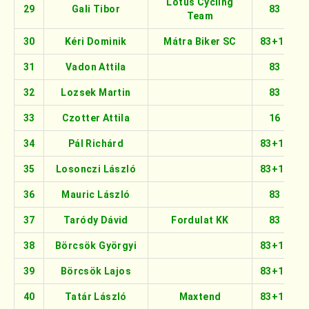
Lotus Cycling
29
Gali Tibor
83
Team
30
Kéri Dominik
Mátra Biker SC
83+16
31
Vadon Attila
83
32
Lozsek Martin
83
33
Czotter Attila
16
34
Pál Richárd
83+16
35
Losonczi László
83+16
36
Mauric László
83
37
Taródy Dávid
Fordulat KK
83
38
Börcsök Györgyi
83+16
39
Börcsök Lajos
83+16
40
Tatár László
Maxtend
83+16