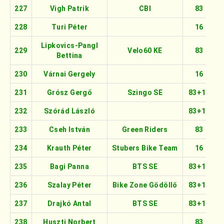
227
Vigh Patrik
CBI
83
228
Turi Péter
16
Lipkovics-Pangl
229
Velo60 KE
83
Bettina
230
Várnai Gergely
16
231
Grósz Gergő
Szingo SE
83+16
232
Szórád László
83+16
233
Cseh István
Green Riders
83
234
Krauth Péter
Stubers Bike Team
16
235
Bagi Panna
BTS SE
83+16
236
Szalay Péter
Bike Zone Gödöllő
83+16
237
Drajkó Antal
BTS SE
83+16
238
Huszti Norbert
83