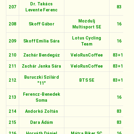
Dr. Takács
207
83
Levente Ferenc
Mozdulj
208
Skoff Gábor
16
Multisport SE
Lotus Cycling
209
Skoff Emília Sára
16
Team
210
Zachár Bendegúz
VeloRunCoffee
83+16
211
Zachár Janka Sára
VeloRunCoffee
83+16
Buruczki Szilárd
212
BTS SE
83+16
"11"
Ferencz-Benedek
213
16
Soma
214
Andorkó Zoltán
83
215
Dara Ádám
83
216
Horváth Dániel
Mátra Biker SC
16