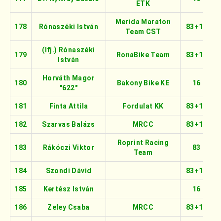
ETK
Merida Maraton
178
Rónaszéki István
83+16
Team CST
(Ifj.) Rónaszéki
179
RonaBike Team
83+16
István
Horváth Magor
180
Bakony Bike KE
16
"622"
181
Finta Attila
Fordulat KK
83+16
182
Szarvas Balázs
MRCC
83+16
Roprint Racing
183
Rákóczi Viktor
83
Team
184
Szondi Dávid
83+16
185
Kertész István
16
186
Zeley Csaba
MRCC
83+16