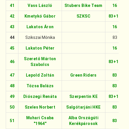
41
Vass László
Stubers Bike Team
16
42
Kmetykó Gábor
SZKSC
83+16
43
Lakatos Áron
16
44
Szikszai Mónika
83
45
Lakatos Péter
16
Szerető Márton
46
83+16
Szabolcs
47
Lepold Zoltán
Green Riders
83
48
Tózsa Balázs
83
49
Diószegi Renáta
Szerpentin KE
83+16
50
Szeles Norbert
Salgótarjáni HKE
83
Muhari Csaba
Alba Országúti
51
83
"1964"
Kerékpárosok