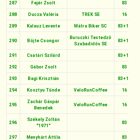
287
Fejér Zsolt
83
288
Ducza Valéria
TREK SE
16
289
Kalauz Levente
Mátra Biker SC
83+16
Buruczki Testedző
290
Böjte Csongor
83+16
Szabadidős SE
291
Csatári Szilárd
83+16
292
Gábor Zsolt
83
293
Bagi Krisztián
83+16
294
Kosztyu Tünde
VeloRunCoffee
16
Zachár Gáspár
295
VeloRunCoffee
16
Benedek
Székely Zoltán
296
83
"1971"
297
Menyhárt Attila
83