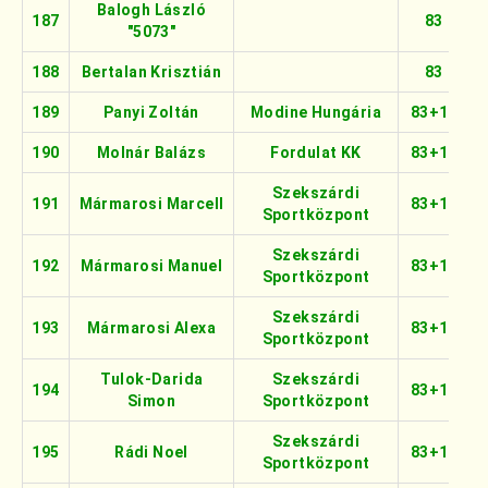
Balogh László
187
83
"5073"
188
Bertalan Krisztián
83
189
Panyi Zoltán
Modine Hungária
83+16
190
Molnár Balázs
Fordulat KK
83+16
Szekszárdi
191
Mármarosi Marcell
83+16
Sportközpont
Szekszárdi
192
Mármarosi Manuel
83+16
Sportközpont
Szekszárdi
193
Mármarosi Alexa
83+16
Sportközpont
Tulok-Darida
Szekszárdi
194
83+16
Simon
Sportközpont
Szekszárdi
195
Rádi Noel
83+16
Sportközpont