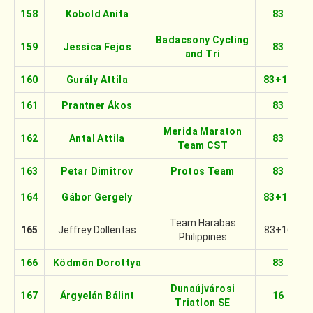
158
Kobold Anita
83
Badacsony Cycling
159
Jessica Fejos
83
and Tri
160
Gurály Attila
83+16
161
Prantner Ákos
83
Merida Maraton
162
Antal Attila
83
Team CST
163
Petar Dimitrov
Protos Team
83
164
Gábor Gergely
83+16
Team Harabas
165
Jeffrey Dollentas
83+16
Philippines
166
Ködmön Dorottya
83
Dunaújvárosi
167
Árgyelán Bálint
16
Triatlon SE