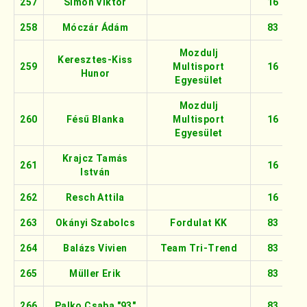
257
Simon Viktor
16
258
Móczár Ádám
83
Mozdulj
Keresztes-Kiss
259
Multisport
16
Hunor
Egyesület
Mozdulj
260
Fésű Blanka
Multisport
16
Egyesület
Krajcz Tamás
261
16
István
262
Resch Attila
16
263
Okányi Szabolcs
Fordulat KK
83
264
Balázs Vivien
Team Tri-Trend
83
265
Müller Erik
83
266
Palko Csaba "93"
83