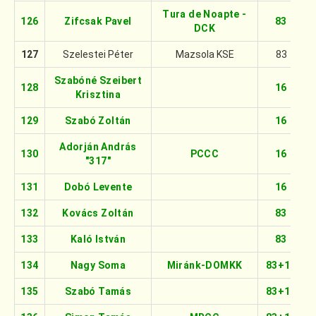
Tura de Noapte -
126
Zifcsak Pavel
83
DCK
127
Szelestei Péter
Mazsola KSE
83
Szabóné Szeibert
128
16
Krisztina
129
Szabó Zoltán
16
Adorján András
130
PCCC
16
"317"
131
Dobó Levente
16
132
Kovács Zoltán
83
133
Kaló István
83
134
Nagy Soma
Miránk-DOMKK
83+16
135
Szabó Tamás
83+16