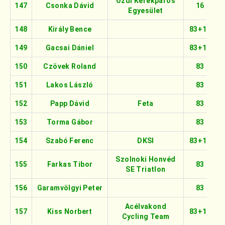
Ózdi Kerékpáros
147
Csonka Dávid
16
Egyesület
148
Király Bence
83+16
149
Gacsai Dániel
83+16
150
Czövek Roland
83
151
Lakos László
83
152
Papp Dávid
Feta
83
153
Torma Gábor
83
154
Szabó Ferenc
DKSI
83+16
Szolnoki Honvéd
155
Farkas Tibor
83
SE Triatlon
156
Garamvölgyi Peter
83
Acélvakond
157
Kiss Norbert
83+16
Cycling Team