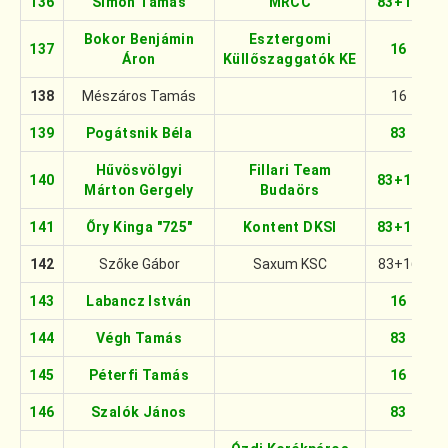
136
Simon Tamás
MRCC
83+16
Bokor Benjámin
Esztergomi
137
16
Áron
Küllőszaggatók KE
138
Mészáros Tamás
16
139
Pogátsnik Béla
83
Hűvösvölgyi
Fillari Team
140
83+16
Márton Gergely
Budaörs
141
Őry Kinga "725"
Kontent DKSI
83+16
142
Szőke Gábor
Saxum KSC
83+16
143
Labancz István
16
144
Végh Tamás
83
145
Péterfi Tamás
16
146
Szalók János
83