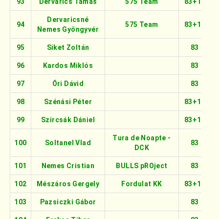
93
Dervarics Tamás
575 Team
83+16
Dervaricsné
94
575 Team
83+16
Nemes Gyöngyvér
95
Siket Zoltán
83
96
Kardos Miklós
83
97
Őri Dávid
83
98
Szénási Péter
83+16
99
Szircsák Dániel
83+16
Tura de Noapte -
100
Soltanel Vlad
83
DCK
101
Nemes Cristian
BULLS pROject
83
102
Mészáros Gergely
Fordulat KK
83+16
103
Pazsiczki Gábor
83