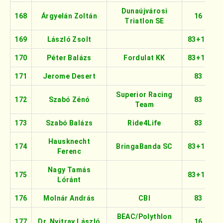
Dunaújvárosi
168
Árgyelán Zoltán
16
Triatlon SE
169
László Zsolt
83+16
170
Péter Balázs
Fordulat KK
83+16
171
Jerome Desert
83
Superior Racing
172
Szabó Zénó
83
Team
173
Szabó Balázs
Ride4Life
83
Hausknecht
174
BringaBanda SC
83+16
Ferenc
Nagy Tamás
175
83+16
Lóránt
176
Molnár András
CBI
83
BEAC/Polythlon
177
Dr. Nyitray László
16