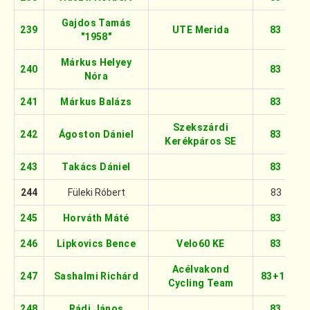
Gajdos Tamás
239
UTE Merida
83
"1958"
Márkus Helyey
240
83
Nóra
241
Márkus Balázs
83
Szekszárdi
242
Ágoston Dániel
83
Kerékpáros SE
243
Takács Dániel
83
244
Füleki Róbert
83
245
Horváth Máté
83
246
Lipkovics Bence
Velo60 KE
83
Acélvakond
247
Sashalmi Richárd
83+16
Cycling Team
248
Rádi János
83